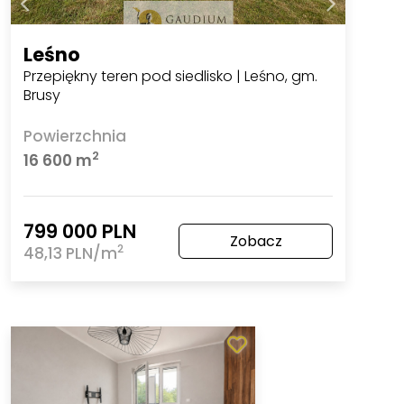
Leśno
Przepiękny teren pod siedlisko | Leśno, gm.
Brusy
Powierzchnia
2
16 600 m
799 000 PLN
Zobacz
2
48,13 PLN/m