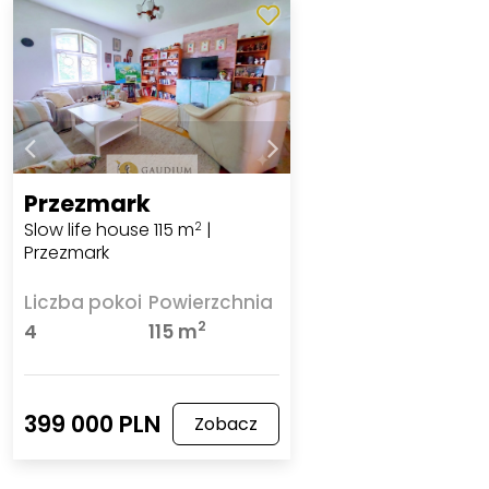
Przezmark
Slow life house 115 m
|
2
Przezmark
Liczba pokoi
Powierzchnia
2
4
115 m
399 000 PLN
Zobacz