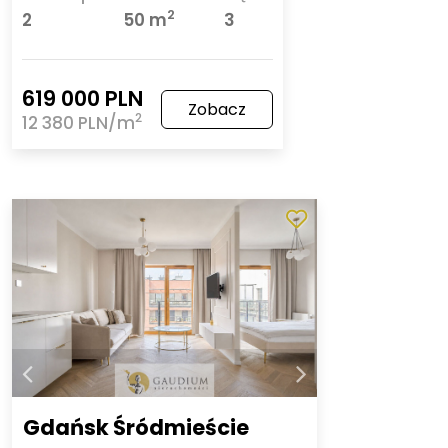
2
2
50 m
3
619 000 PLN
Zobacz
2
12 380 PLN/m
Gdańsk Śródmieście