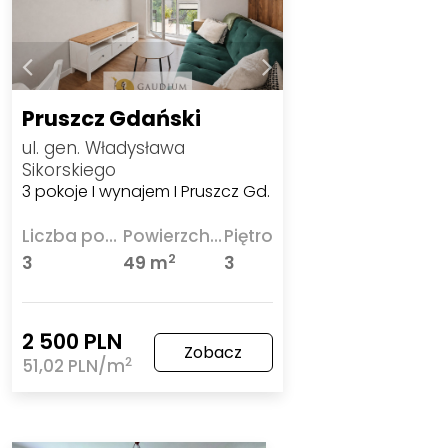
Pruszcz Gdański
ul. gen. Władysława
Sikorskiego
3 pokoje I wynajem I Pruszcz Gd.
Liczba pokoi
Powierzchnia
Piętro
2
3
49 m
3
2 500 PLN
Zobacz
2
51,02 PLN/m