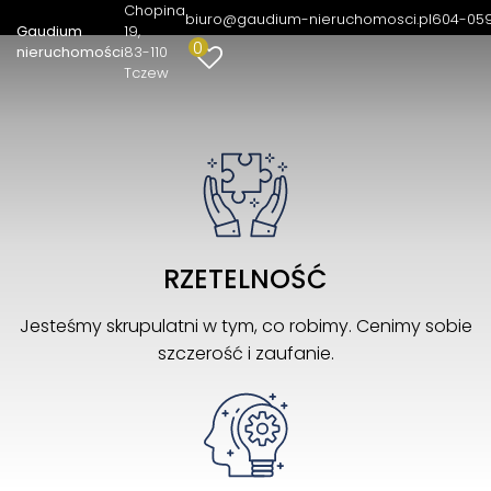
nieruchomości
Chopina
biuro@gaudium-nieruchomosci.pl
604-05
Gaudium
19
0
nieruchomości
83-110
Tczew
RZETELNOŚĆ
Jesteśmy skrupulatni w tym, co robimy. Cenimy sobie
szczerość i zaufanie.