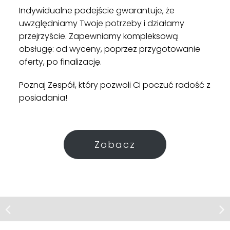
Indywidualne podejście gwarantuje, że
uwzględniamy Twoje potrzeby i działamy
przejrzyście. Zapewniamy kompleksową
obsługę: od wyceny, poprzez przygotowanie
oferty, po finalizację.
Poznaj Zespół, który pozwoli Ci poczuć radość z
posiadania!
Zobacz
Mieszkanie | Wynajem
Dom | Sprzedaż
Pruszcz Gdański, ul. gen.
Władysława Sikorskiego
Przezmark
2