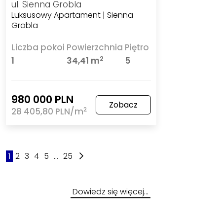
ul. Sienna Grobla
Luksusowy Apartament | Sienna
Grobla
Liczba pokoi
Powierzchnia
Piętro
2
1
34,41 m
5
980 000 PLN
Zobacz
2
28 405,80 PLN/m
1
2
3
4
5
...
25
Dowiedz się więcej…