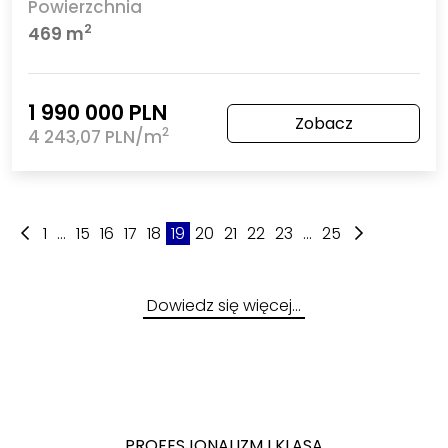
Powierzchnia
2
469 m
1 990 000 PLN
Zobacz
2
4 243,07 PLN/m
1
...
15
16
17
18
19
20
21
22
23
...
25
Dowiedz się więcej…
PROFESJONALIZM I KLASA