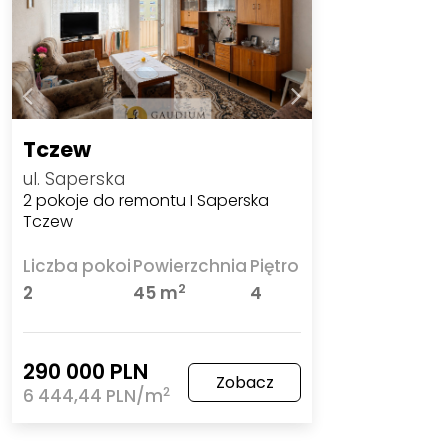
Tczew
ul. Saperska
2 pokoje do remontu I Saperska
Tczew
Liczba pokoi
Powierzchnia
Piętro
2
2
45 m
4
290 000 PLN
Zobacz
2
6 444,44 PLN/m