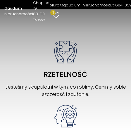
nieruchomości
Chopina
biuro@gaudium-nieruchomosci.pl
604-05
Gaudium
19
0
nieruchomości
83-110
Tczew
RZETELNOŚĆ
Jesteśmy skrupulatni w tym, co robimy. Cenimy sobie
szczerość i zaufanie.