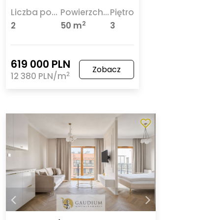
Liczba pokoi
Powierzchnia
Piętro
2
2
50 m
3
619 000 PLN
Zobacz
2
12 380 PLN/m