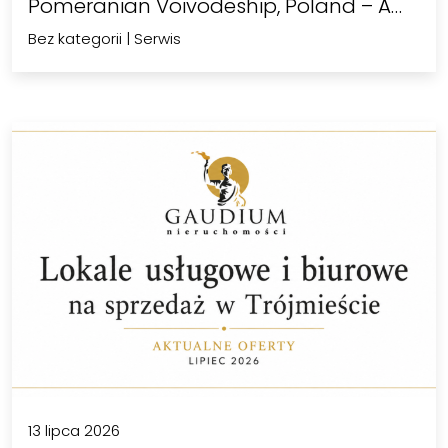
Pomeranian Voivodeship, Poland – A
Complete…
Bez kategorii
|
Serwis
13 lipca 2026