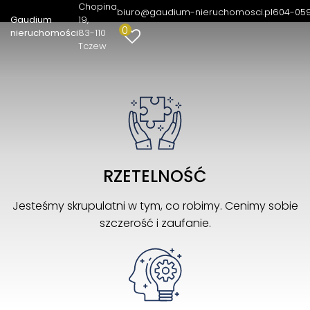
nieruchomości
Chopina
biuro@gaudium-nieruchomosci.pl
604-05
Gaudium
19
0
nieruchomości
83-110
Tczew
RZETELNOŚĆ
Jesteśmy skrupulatni w tym, co robimy. Cenimy sobie
szczerość i zaufanie.