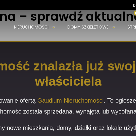
b
lna – sprawdź aktual
NIERUCHOMOŚCI
DOMY SZKIELETOWE
STR
mość znalazła już sw
właściciela
owanie ofertą
Gaudium Nieruchomości
. To ogłosze
homość została sprzedana, wynajęta lub wycofana 
y nowe mieszkania, domy, działki oraz lokale uż