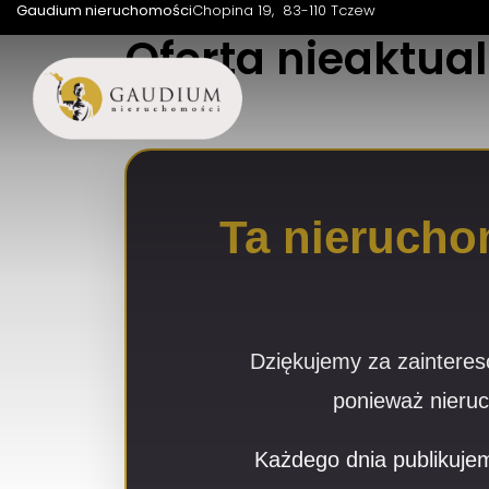
Gaudium nieruchomości
Chopina 19
83-110 Tczew
Oferta nieaktua
Ta nierucho
Dziękujemy za zainteres
ponieważ nieruc
Każdego dnia publikujem