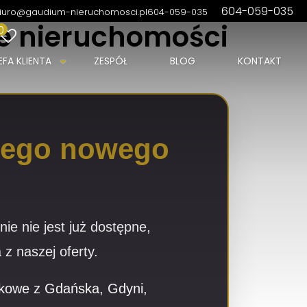
604-059-035
iuro@gaudium-nieruchomosci.pl
604-059-035
ne nieruchomości
0
EFA KLIENTA
ZESPÓŁ
BLOG
KONTAKT
ojego nowego
nie nie jest już dostępne,
z naszej oferty.
ytkowe z Gdańska, Gdyni,