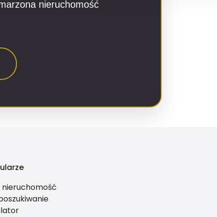
ymarzona nieruchomość
ularze
ś nieruchomość
 poszukiwanie
lator