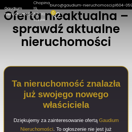
Chopina
biuro@gaudium-nieruchomosci.pl
604-05
Gaudium
19
Oferta nieaktualna –
0
nieruchomości
83-110
Tczew
sprawdź aktualne
nieruchomości
Ta nieruchomość znalazła
już swojego nowego
właściciela
Dziękujemy za zainteresowanie ofertą
Gaudium
Nieruchomości
. To ogłoszenie nie jest już