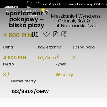
Chopina
biuro@gaudium-nieruchomosci.pl
604-05
Gaudium
19
0
nieruchomości
83-110
Apartament 2
Mieszkanie | Wynajem |
Tczew
pokojowy –
Gdańsk, Brzeźno,
blisko plaży
ul. Nadmorski Dwór
4 600 PLN
Cena
Powierzchnia
Liczba pokoi
2
4 600 PLN
51,75 m
2
Piętro
Rynek
3 /
Wtórny
Numer oferty
133/8402/OMW