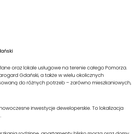
dański
ane oraz lokale usługowe na terenie całego Pomorza.
tarogard Gdański, a także w wielu okolicznych
asowaną do różnych potrzeb – zarówno mieszkaniowych,
owoczesne inwestycje deweloperskie. To lokalizacja
.
eszkania rodzinne, apartamenty blisko morza oraz domy