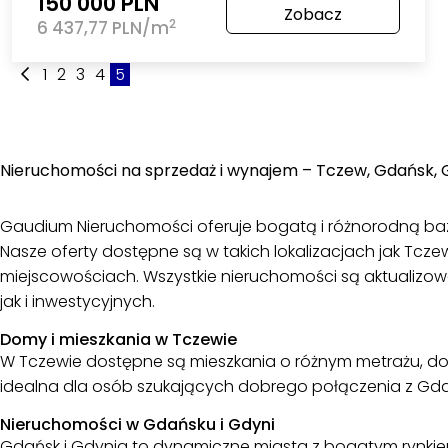
150 000 PLN
Zobacz
2
6 437,77 PLN/m
1
2
3
4
5
Nieruchomości na sprzedaż i wynajem – Tczew, Gdańsk, Gd
Gaudium Nieruchomości oferuje bogatą i różnorodną baz
Nasze oferty dostępne są w takich lokalizacjach jak Tczew
miejscowościach. Wszystkie nieruchomości są aktualizo
jak i inwestycyjnych.
Domy i mieszkania w Tczewie
W Tczewie dostępne są mieszkania o różnym metrażu, dom
idealna dla osób szukających dobrego połączenia z Gdań
Nieruchomości w Gdańsku i Gdyni
Gdańsk i Gdynia to dynamiczne miasta z bogatym rynkiem