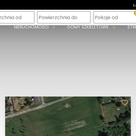
b
m
NIERUCHOMOŚCI
DOMY SZKIELETOWE
STR