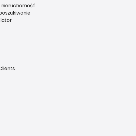
ś nieruchomość
 poszukiwanie
lator
Clients