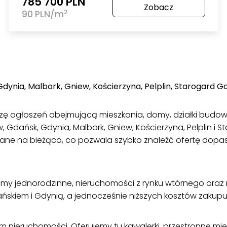
785 700 PLN
Zobacz
2
90 PLN/m
ynia, Malbork, Gniew, Kościerzyna, Pelplin, Starogard G
ę ogłoszeń obejmującą mieszkania, domy, działki budowl
, Gdańsk, Gdynia, Malbork, Gniew, Kościerzyna, Pelplin i S
wane na bieżąco, co pozwala szybko znaleźć ofertę dop
y jednorodzinne, nieruchomości z rynku wtórnego oraz n
skiem i Gdynią, a jednocześnie niższych kosztów zakupu
 nieruchomości. Oferujemy tu kawalerki, przestronne mi