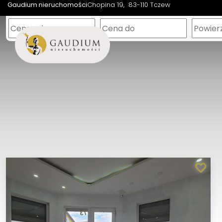
Gaudium nieruchomości
Chopina 19
83-110 Tczew