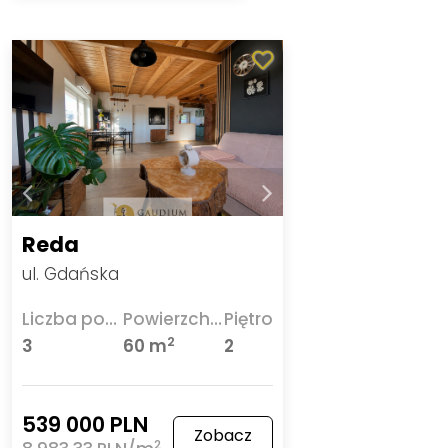
Reda
ul. Gdańska
Liczba pokoi
Powierzchnia
Piętro
2
3
60 m
2
539 000 PLN
Zobacz
2