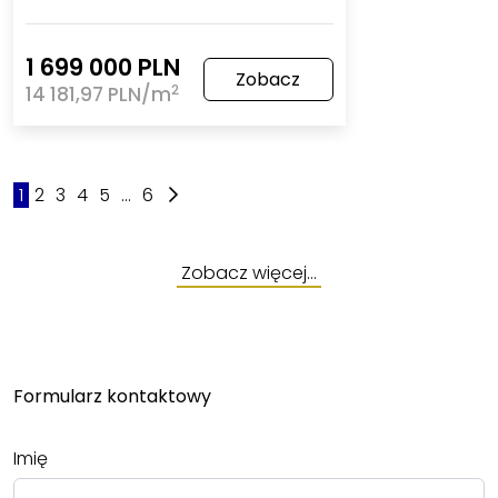
1 699 000 PLN
Zobacz
2
14 181,97 PLN/m
1
2
3
4
5
...
6
Zobacz więcej…
Formularz kontaktowy
Imię