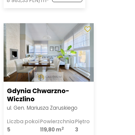
8 983,33 PLN/m
Gdynia Chwarzno-
Wiczlino
ul. Gen. Mariusza Zaruskiego
Liczba pokoi
Powierzchnia
Piętro
2
5
119,80 m
3