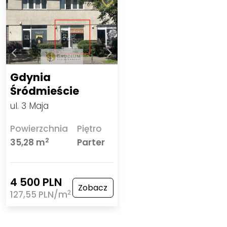
Gdynia
Śródmieście
ul. 3 Maja
Powierzchnia
Piętro
2
35,28 m
Parter
4 500 PLN
Zobacz
2
127,55 PLN/m