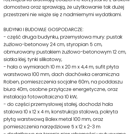
domostwa oraz sprawiają, że użytkowanie tak dużej
przestrzeni nie wiąże się z nadmiernymi wydatkami.
BUDYNKI I BUDOWLE GOSPODARCZE:
- część druga budynku, przemysłowa mury: pustak
żużlowo-betonowy 24 cm, styropian 5 cm,
obmurowany pustakiem żużlowo-betonowym 12 cm,
siatka klej, tynki silikatowy,
- hala o wymiarach 10 m x 20 m x 4,4 m, sufit płyta
warstwowa 100 mm, dach dachówka ceramiczna
Roben, pomieszczenia socjalne 60m, na poddaszu
biura 40m, osobne przyłącze energetyczne, oraz
instalacja fotowoltaiczna 10 kW,
- do części przemysłowej stałej, dochodzi hala
stalowa 10 x 12 x 4 m, konstrukcja stalowa, pokryta
płytą warstwową Balex metal 100 mm, oraz
pomieszczenia narzędziowe 5 x 12 x 2-3 m