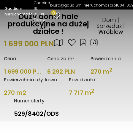
Chopina
biuro@gaudium-nieruchomosci.pl
604-05
Gaudium
19
0
nieruchomości
83-110
Duży dom i hale
Dom |
Tczew
produkcyjne na dużej
Sprzedaż |
działce !
Wróblew
1 699 000 PLN
2
Cena
Cena za m
Powierzchnia
2
1 699 000 PLN
6 292 PLN
270 m
Powierzchnia użytkowa
Pow. działki
2
270 m2
7 717 m
Numer oferty
529/8402/ODS