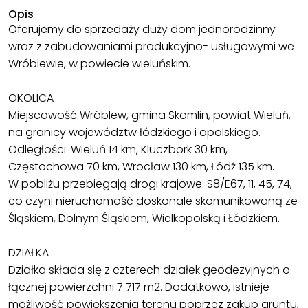
Opis
Oferujemy do sprzedaży duży dom jednorodzinny
wraz z zabudowaniami produkcyjno- usługowymi we
Wróblewie, w powiecie wieluńskim.
OKOLICA
Miejscowość Wróblew, gmina Skomlin, powiat Wieluń,
na granicy województw łódzkiego i opolskiego.
Odległości: Wieluń 14 km, Kluczbork 30 km,
Częstochowa 70 km, Wrocław 130 km, Łódź 135 km.
W pobliżu przebiegają drogi krajowe: S8/E67, 11, 45, 74,
co czyni nieruchomość doskonale skomunikowaną ze
Śląskiem, Dolnym Śląskiem, Wielkopolską i Łódzkiem.
DZIAŁKA
Działka składa się z czterech działek geodezyjnych o
łącznej powierzchni 7 717 m2. Dodatkowo, istnieje
możliwość powiększenia terenu poprzez zakup gruntu,