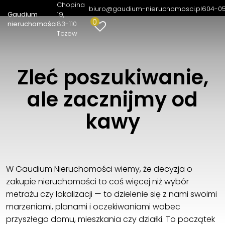
Chopina
biuro@gaudium-nieruchomosci.pl
604-0
Gaudium
19
0
nieruchomości
83-110
Tczew
Zleć poszukiwanie,
ale zacznijmy od
kawy
W Gaudium Nieruchomości wiemy, że decyzja o
zakupie nieruchomości to coś więcej niż wybór
metrażu czy lokalizacji — to dzielenie się z nami swoimi
marzeniami, planami i oczekiwaniami wobec
przyszłego domu, mieszkania czy działki. To początek