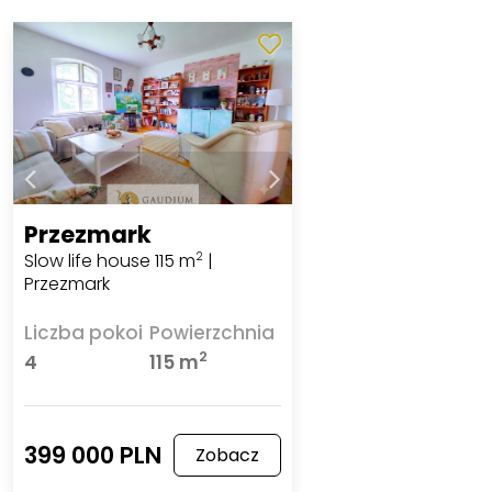
Przezmark
Slow life house 115 m
|
2
Przezmark
Liczba pokoi
Powierzchnia
2
4
115 m
399 000 PLN
Zobacz