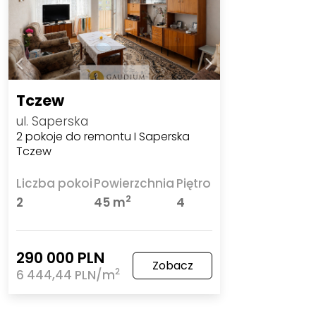
Tczew
ul. Saperska
2 pokoje do remontu I Saperska
Tczew
Liczba pokoi
Powierzchnia
Piętro
2
2
45 m
4
290 000 PLN
Zobacz
2
6 444,44 PLN/m