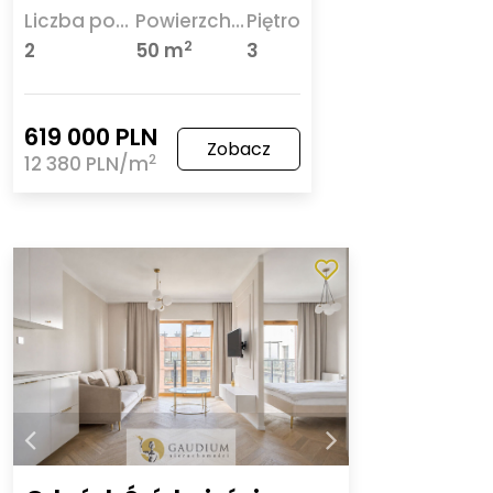
Liczba pokoi
Powierzchnia
Piętro
2
2
50 m
3
619 000 PLN
Zobacz
2
12 380 PLN/m