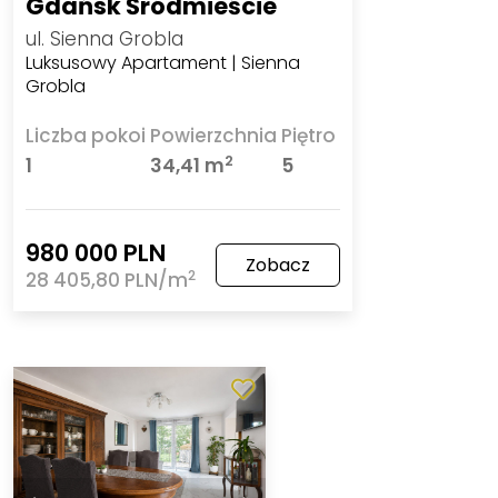
Gdańsk Śródmieście
ul. Sienna Grobla
Luksusowy Apartament | Sienna
Grobla
Liczba pokoi
Powierzchnia
Piętro
2
1
34,41 m
5
980 000 PLN
Zobacz
2
28 405,80 PLN/m