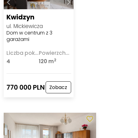
Kwidzyn
ul. Mickiewicza
Dom w centrum z 3
garażami
Liczba pokoi
Powierzchnia
2
4
120 m
770 000 PLN
Zobacz