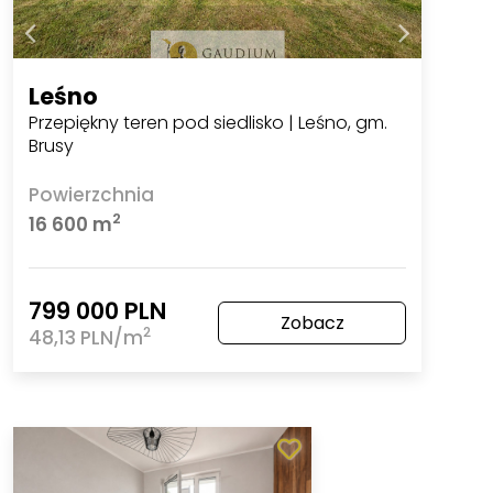
Leśno
Przepiękny teren pod siedlisko | Leśno, gm.
Brusy
Powierzchnia
2
16 600 m
799 000 PLN
Zobacz
2
48,13 PLN/m