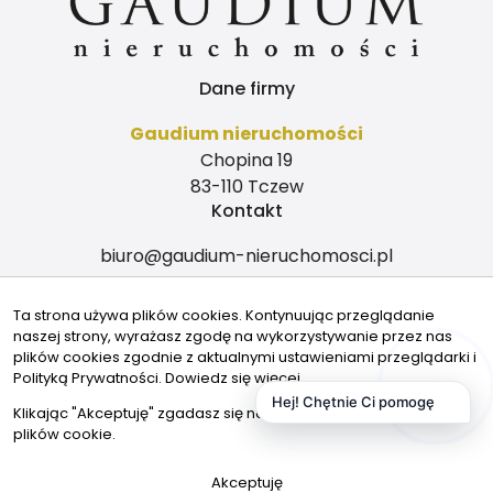
Dane firmy
Gaudium nieruchomości
Chopina 19
83-110 Tczew
Kontakt
biuro@gaudium-nieruchomosci.pl
604-059-035
Ta strona używa plików cookies. Kontynuując przeglądanie
604-059-035
naszej strony, wyrażasz zgodę na wykorzystywanie przez nas
Znajdziesz nas tu
plików cookies zgodnie z aktualnymi ustawieniami przeglądarki i
Polityką Prywatności.
Dowiedz się więcej
Hej! Chętnie Ci pomogę
Klikając "Akceptuję" zgadasz się na wykorzystywanie przez nas
plików cookie.
© 2026 Wszystkie prawa zastrzeżone | Program dla biur
Akceptuję