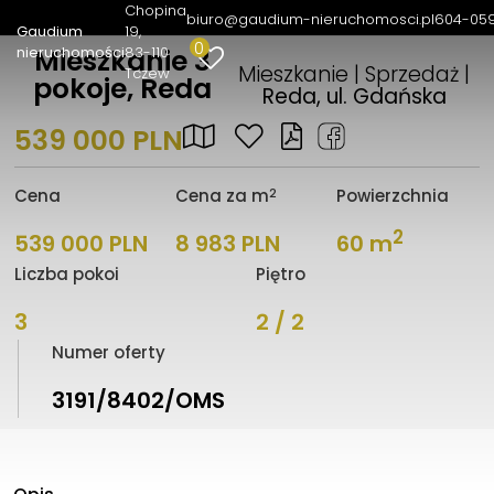
Chopina
biuro@gaudium-nieruchomosci.pl
604-05
Gaudium
19
0
nieruchomości
83-110
Mieszkanie 3
Mieszkanie | Sprzedaż |
Tczew
pokoje, Reda
Reda, ul. Gdańska
539 000 PLN
2
Cena
Cena za m
Powierzchnia
2
539 000 PLN
8 983 PLN
60 m
Liczba pokoi
Piętro
3
2 / 2
Numer oferty
3191/8402/OMS